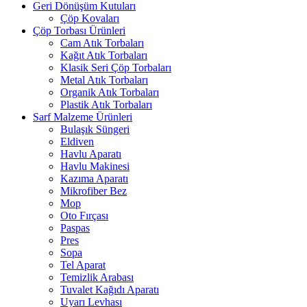
Geri Dönüşüm Kutuları
Çöp Kovaları
Çöp Torbası Ürünleri
Cam Atık Torbaları
Kağıt Atık Torbaları
Klasik Seri Çöp Torbaları
Metal Atık Torbaları
Organik Atık Torbaları
Plastik Atık Torbaları
Sarf Malzeme Ürünleri
Bulaşık Süngeri
Eldiven
Havlu Aparatı
Havlu Makinesi
Kazıma Aparatı
Mikrofiber Bez
Mop
Oto Fırçası
Paspas
Pres
Sopa
Tel Aparat
Temizlik Arabası
Tuvalet Kağıdı Aparatı
Uyarı Levhası