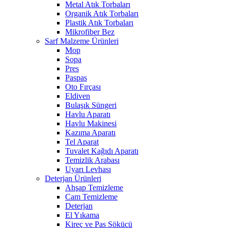
Metal Atık Torbaları
Organik Atık Torbaları
Plastik Atık Torbaları
Mikrofiber Bez
Sarf Malzeme Ürünleri
Mop
Sopa
Pres
Paspas
Oto Fırçası
Eldiven
Bulaşık Süngeri
Havlu Aparatı
Havlu Makinesi
Kazıma Aparatı
Tel Aparat
Tuvalet Kağıdı Aparatı
Temizlik Arabası
Uyarı Levhası
Deterjan Ürünleri
Ahşap Temizleme
Cam Temizleme
Deterjan
El Yıkama
Kireç ve Pas Sökücü