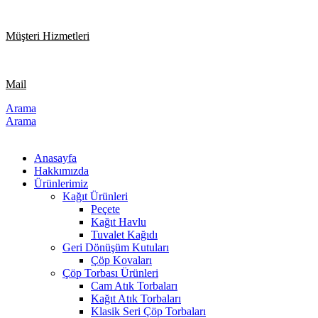
Müşteri Hizmetleri
Mail
Arama
Arama
Anasayfa
Hakkımızda
Ürünlerimiz
Kağıt Ürünleri
Peçete
Kağıt Havlu
Tuvalet Kağıdı
Geri Dönüşüm Kutuları
Çöp Kovaları
Çöp Torbası Ürünleri
Cam Atık Torbaları
Kağıt Atık Torbaları
Klasik Seri Çöp Torbaları