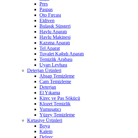
Pres
Paspas
Oto Fırçası
Eldiven
Bulaşık Süngeri
Havlu Aparatı
Havlu Makinesi
Kazıma Aparatı
Tel Aparat
Tuvalet Kağıdı Aparatı
Temizlik Arabası
Uyarı Levhası
Deterjan Ürünleri
Ahşap Temizleme
Cam Temizleme
Deterjan
El Yıkama
Kireç ve Pas Sökücü
Klozet Temizlik
Yumuşatıcı
Yüzey Temizleme
Kırtasiye Ürünleri
Boya
Kalem
Delgeç