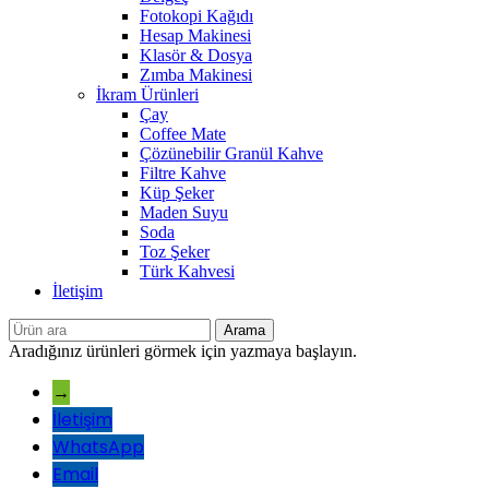
Fotokopi Kağıdı
Hesap Makinesi
Klasör & Dosya
Zımba Makinesi
İkram Ürünleri
Çay
Coffee Mate
Çözünebilir Granül Kahve
Filtre Kahve
Küp Şeker
Maden Suyu
Soda
Toz Şeker
Türk Kahvesi
İletişim
Arama
Aradığınız ürünleri görmek için yazmaya başlayın.
→
İletişim
WhatsApp
Email