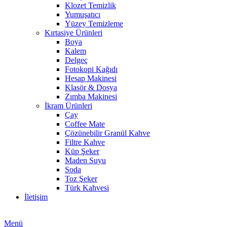
Klozet Temizlik
Yumuşatıcı
Yüzey Temizleme
Kırtasiye Ürünleri
Boya
Kalem
Delgeç
Fotokopi Kağıdı
Hesap Makinesi
Klasör & Dosya
Zımba Makinesi
İkram Ürünleri
Çay
Coffee Mate
Çözünebilir Granül Kahve
Filtre Kahve
Küp Şeker
Maden Suyu
Soda
Toz Şeker
Türk Kahvesi
İletişim
Menü