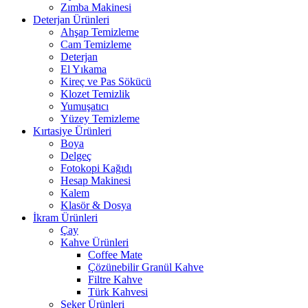
Zımba Makinesi
Deterjan Ürünleri
Ahşap Temizleme
Cam Temizleme
Deterjan
El Yıkama
Kireç ve Pas Sökücü
Klozet Temizlik
Yumuşatıcı
Yüzey Temizleme
Kırtasiye Ürünleri
Boya
Delgeç
Fotokopi Kağıdı
Hesap Makinesi
Kalem
Klasör & Dosya
İkram Ürünleri
Çay
Kahve Ürünleri
Coffee Mate
Çözünebilir Granül Kahve
Filtre Kahve
Türk Kahvesi
Şeker Ürünleri